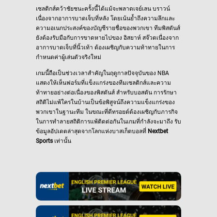
เซลติกส์คว้าชัยชนะครั้งนี้ได้แม้จะพลาดเจย์เลน บราวน์
เนื่องจากอาการบาดเจ็บที่หลัง โดยเน้นย้ำถึงความลึกและ
ความอเนกประสงค์ของบัญชีรายชื่อของพวกเขา ทีมพิสตันส์
ยังต้องรับมือกับการขาดหายไปของ อิสยาห์ สจ๊วตเนื่องจาก
อาการบาดเจ็บที่นิ้วเท้า ต้องเผชิญกับความท้าทายในการ
กำหนดค่าผู้เล่นตัวจริงใหม่
เกมนี้ถือเป็นช่วงเวลาสำคัญในฤดูกาลปัจจุบันของ NBA
แสดงให้เห็นฟอร์มที่แข็งแกร่งของทีมเซลติกส์และความ
ท้าทายอย่างต่อเนื่องของพิสตันส์ สำหรับบอสตัน การรักษา
สถิติไม่แพ้ใครในบ้านเป็นข้อพิสูจน์ถึงความแข็งแกร่งของ
พวกเขาในฐานะทีม ในขณะที่ดีทรอยต์ต้องเผชิญกับภารกิจ
ในการทำลายสถิติการแพ้ติดต่อกันในเกมที่กำลังจะมาถึง รับ
ข้อมูลอัปเดตล่าสุดจากโลกแห่งบาสเก็ตบอลที่
Nextbet
Sports
เท่านั้น