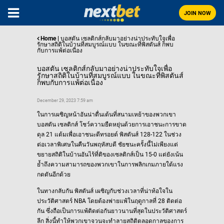
JOIN NOW
Home
|
บอสตัน เซลติกส์กลับมาอย่างน่าประทับใจเพื่อ
รักษาสถิติในบ้านที่สมบูรณ์แบบ ในขณะที่พิสตันส์ ก็พบ
กับการแพ้ต่อเนื่อง
บอสตัน เซลติกส์กลับมาอย่างน่าประทับใจเพื่อ
รักษาสถิติในบ้านที่สมบูรณ์แบบ ในขณะที่พิสตันส์
ก็พบกับการแพ้ต่อเนื่อง
December 29, 2023 7:59 am
ในการเผชิญหน้าอันน่าตื่นเต้นที่สนามเหย้าของพวกเขา
บอสตัน เซลติกส์ โชว์ความยืดหยุ่นด้วยการเอาชนะการขาด
ดุล 21 แต้มเพื่อเอาชนะดีทรอยต์ พิสตันส์ 128-122 ในช่วง
ต่อเวลาพิเศษในคืนวันพฤหัสบดี ชัยชนะครั้งนี้ไม่เพียงแต่
ขยายสถิติในบ้านอันไร้ที่ติของเซลติกส์เป็น 15-0 แต่ยังเน้น
ย้ำถึงความสามารถของพวกเขาในการพลิกเกมภายใต้แรง
กดดันอีกด้วย
ในทางกลับกัน พิสตันส์ เผชิญกับช่วงเวลาที่น่าท้อใจใน
ประวัติศาสตร์ NBA โดยต้องพ่ายแพ้ในฤดูกาลที่ 28 ติดต่อ
กัน ซึ่งถือเป็นการแพ้ติดต่อกันยาวนานที่สุดในประวัติศาสตร์
ลีก สิ่งนี้ทำให้พวกเขาจวนจะทำลายสถิติตลอดกาลของการ