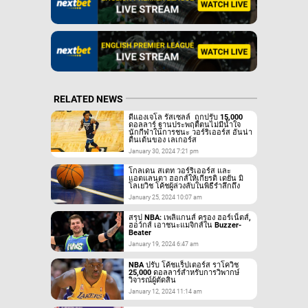
RELATED NEWS
ดีแองเจโล รัสเซลล์ ถูกปรับ 15,000
ดอลลาร์ ฐานประพฤติตนไม่มีน้ำใจ
นักกีฬาในการชนะ วอร์ริเออร์ส อันน่า
ตื่นเต้นของ เลเกอร์ส
January 30, 2024 7:21 pm
โกลเดน สเตท วอร์ริเออร์ส และ
แอตแลนตา ฮอกส์ให้เกียรติ เดยัน มิ
โลเยวิช โค้ชผู้ล่วงลับในพิธีรำลึกถึง
January 25, 2024 10:07 am
สรุป NBA: เพลิแกนส์ ครอง ฮอร์เน็ตส์,
ฮอว์กส์ เอาชนะแมจิกส์ใน Buzzer-
Beater
January 19, 2024 6:47 am
NBA ปรับ โค้ชแร็ปเตอร์ส ราโควิช
25,000 ดอลลาร์สำหรับการวิพากษ์
วิจารณ์ผู้ตัดสิน
January 12, 2024 11:14 am