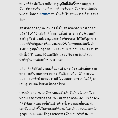
พ่ายแพ้ติดต่อกัน รวมถึงการสูญเสียที่เกิดขึ้นหลายฤดูกาล
ด้วย ติดตามทีมบาสเก็ตบอลที่คุณชื่นชอบด้วยอัตราเดิมพัน
ที่น่าสนใจจาก
Nextbet
หนึ่งในเว็บไซต์พนันบาสเก็ตบอลที่ดี
ที่สุด
ช่วงเวลาสำคัญของเกมเกิดขึ้นในช่วงต่อเวลา หลังจากตาม
หลัง 115-113 เซลติกส์ก็ทะยานขึ้นนำด้วยการวิ่ง 6 แต้มที่
สำคัญ ยึดตำแหน่งจ่าฝูงและคว้าชัยชนะมาได้ในที่สุด การ
แสดงที่สำคัญของ คริสแทปส์ พอร์ซิงกิสจากบอสตันซึ่งทำ
คะแนนสูงสุดในฤดูกาล 35 แต้มกับ 8 รีบาวน์ และ เจย์สัน เท
ทัมซึ่งมี 31 แต้ม, 10 แอสซิสต์ และ 7 รีบาวน์ ล้วนมีส่วน
สำคัญในการคัมแบ็กของพวกเขา
แม้ว่าทีมพิสตันส์ จะต้องดิ้นรนอย่างต่อเนื่อง แต่ก็เห็นความ
พยายามที่น่ายกย่องจาก เคด คันนิงแฮมด้วย 31 คะแนน
และ 9 แอสซิสต์ และผลงานที่โดดเด่นจาก เจเดน ไอวีย์, ฮา
เลน ดูเรน และโบยาน บ็อกดาโนวิช
การกลับมาอย่างน่าทึ่งของบอสตันเริ่มต้นในครึ่งแรก โดย
พวกเขาลดการขาดดุลอย่างมีนัยสำคัญจาก 64-43 เหลือ 66-
47 ที่จัดการได้มากขึ้นในช่วงพักครึ่ง ความมุ่งมั่นของพวก
เขาชัดเจนยิ่งขึ้นในควอเตอร์ที่สาม โดยทำคะแนนแซงหน้า
ลูกสูบ 35-16 และเข้าสู่ควอเตอร์สุดท้ายเสมอกันที่ 82-82