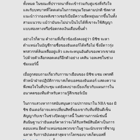
ทั้งหมด ในขณะที่ปรารถนาที่จะเข้าร่วมกับคู่แข่งที่จริงใจ
และรับบทบาทที่โดดเด่นในการหมุนเวียนตามปกติ ซัลตาส
แนะนำว่ากองหลังชาวเซอร์เบียมีความยืดหยุ่นมากขึ้นในทั้ง
สามแนวรบ แม้ว่ามันจะไม่น่าเป็นไปได้ที่เขาจะใช้สัญญา
แบบสองทางหรือข้อตกลงเงินเดือนขั้นต่ำ
อย่างไรก็ตาม คำถามที่เกี่ยวข้องยังคงอยู่ว่า มิชิช จะหา
ตำแหน่งในบัญชีรายชื่อของธันเดอร์ได้หรือไม่ ซึ่งมีดาวรุ่ง
พรสวรรค์ล้นเหลืออยู่แล้ว และจะหนุนอันดับของพวกเขาต่อ
ไปด้วยตัวเลือกลอตเตอรีอีกตัวอย่าง เคสัน วอลเลซในช่วง
ซัมเมอร์นี้
เมื่อถูกสอบถามเกี่ยวกับการมาเยือนของ มิชิช แซม เพรสตี
หัวหน้าฝ่ายปฏิบัติการบาสเก็ตบอลของธันเดอร์ แสดงความ
พึงพอใจในที่ประชุม แต่ยังคงบ่ายเบี่ยงเกี่ยวกับแผนการใน
อนาคตของทีมสำหรับความรู้สึกเซอร์เบีย
ในการแสวงหาการสนับสนุนความปรารถนาใน NBA ของ มิ
ชิช ธันเดอร์อาจแลกเปลี่ยนสิทธิ์ของเขากับทีมที่ยินดีเซ็น
สัญญากับเขาในช่วงปิดฤดูกาลนี้ ในสถานการณ์เช่นนี้
สันนิษฐานว่าธันเดอร์คาดว่าจะได้รับทรัพย์สินมีค่าเป็นการ
ตอบแทน ยึดตำแหน่งของพวกเขาในฐานะนักเจรจาที่ชาญ
ฉลาด รับการอัปเดตล่าสุดจากโลกของบาสเก็ตบอลที่