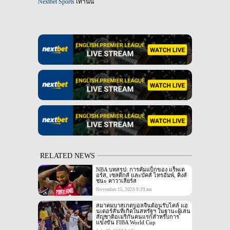
Nextbet Sports
เท่านั้น
RELATED NEWS
NBA บทสรุป: การคัมแบ็กของ แร็พเต
อร์ส, เซลติกส์ และบัคส์ ไทรอัมพ์, คิงส์
ชนะ คาวาเลียร์ส
November 15, 2023 9:29 am
สมาคมบาสเกตบอลจีนต้อนรับไคล์ แอ
นเดอร์สันที่เกิดในสหรัฐฯ ในฐานะผู้เล่น
สัญชาติอเมริกันคนแรกสำหรับการ
แข่งขัน FIBA World Cup