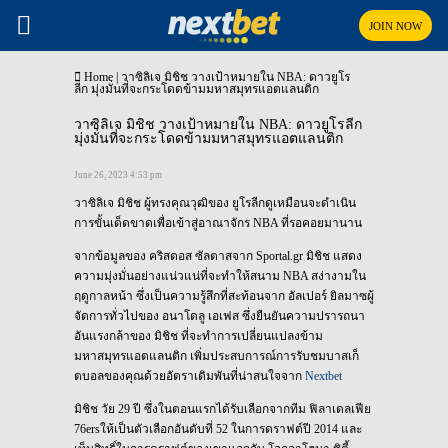
JOIN NOW
Home
|
วาซิลิเจ มิชิช วางเป้าหมายใน NBA: ดาวยูโร
ลีก มุ่งมั่นที่จะกระโดดข้ามมหาสมุทรแอตแลนติก
วาซิลิเจ มิชิช วางเป้าหมายใน NBA: ดาวยูโรลีก
มุ่งมั่นที่จะกระโดดข้ามมหาสมุทรแอตแลนติก
June 26, 2023 4:53 pm
วาซิลิเจ มิชิช ผู้ทรงคุณวุฒิของ ยูโรลีกดูเหมือนจะดำเนิน
การขั้นเด็ดขาดเพื่อเข้าสู่อาณาจักร NBA ที่รอคอยมานาน
จากข้อมูลของ คริสตอส ซัลตาสจาก Sportal.gr มิชิช แสดง
ความมุ่งมั่นอย่างแน่วแน่ที่จะทำให้สนาม NBA สง่างามใน
ฤดูกาลหน้า ซึ่งเป็นความรู้สึกที่สะท้อนจาก อัลเปอร์ ยิลมาซผู้
จัดการทั่วไปของ อนาโดลู เอเฟส ซึ่งยืนยันความปรารถนา
อันแรงกล้าของ มิชิช ที่จะทำการเปลี่ยนแปลงข้าม
มหาสมุทรแอตแลนติก เพิ่มประสบการณ์การรับชมบาสเก็
ตบอลของคุณด้วยอัตราเดิมพันที่น่าสนใจจาก
Nextbet
มิชิช วัย 29 ปี ซึ่งในตอนแรกได้รับเลือกจากทีม ฟิลาเดลเฟีย
76ersให้เป็นตัวเลือกอันดับที่ 52 ในการดราฟต์ปี 2014 และ