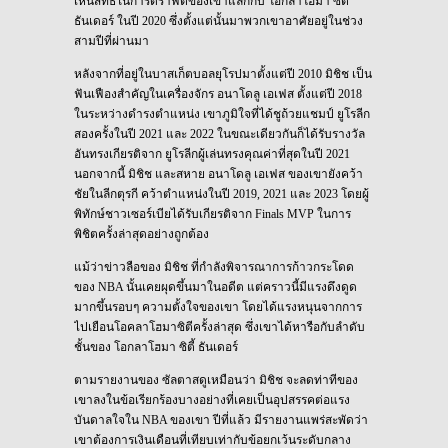
เห็นสิทธิ์ในการดราฟต์ของเขาแลกกับ โอกลาโฮมา ซิตี้
ธันเดอร์ ในปี 2020 ซึ่งตั้งแต่นั้นมาพวกเขาอาศัยอยู่ในช่วง
สามปีที่ผ่านมา
หลังจากที่อยู่ในบาสเก็ตบอลยุโรปมาตั้งแต่ปี 2010 มิชิช เป็น
ฟันเฟืองสำคัญในเครื่องจักร อนาโดลู เอเฟส ตั้งแต่ปี 2018
ในระหว่างดำรงตำแหน่ง เขาภูมิใจที่ได้ชูถ้วยแชมป์ ยูโรลีก
สองครั้งในปี 2021 และ 2022 ในขณะเดียวกันก็ได้รับรางวัล
อันทรงเกียรติจาก ยูโรลีกผู้เล่นทรงคุณค่าที่สุดในปี 2021
นอกจากนี้ มิชิช และสหาย อนาโดลู เอเฟส ของเขายังคว้า
ชัยในลีกตุรกี คว้าตำแหน่งในปี 2019, 2021 และ 2023 โดยผู้
พิทักษ์ชาวเซอร์เบียได้รับเกียรติจาก Finals MVP ในการ
พิชิตครั้งล่าสุดอย่างถูกต้อง
แม้ว่าข่าวลือของ มิชิช ที่กำลังพิจารณาการก้าวกระโดด
ของ NBA นั้นเคยผุดขึ้นมาในอดีต แต่คราวนี้มีแรงดึงดูด
มากขึ้นรอบๆ ความตั้งใจของเขา โดยได้แรงหนุนจากการ
ไปเยือนโอคลาโฮมาซิตีครั้งล่าสุด ซึ่งเขาได้หารือกับลำดับ
ชั้นของ โอกลาโฮมา ซิตี้ ธันเดอร์
ตามรายงานของ ซัลตาสดูเหมือนว่า มิชิช จะลดท่าทีของ
เขาลงในข้อเรียกร้องบางอย่างที่เคยเป็นอุปสรรคต่อแรง
บันดาลใจใน NBA ของเขา ปีที่แล้ว มีรายงานแพร่สะพัดว่า
เขาต้องการเงินเดือนที่เทียบเท่ากับข้อยกเว้นระดับกลาง