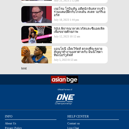
July 25, 2023 2:12 pm
เจอโรม โรบินสัน อดีตนักจับสลากเข้า
ร่วมแคมป์ฝึกกับโกลเด้น สเตท วอร์ริเอ
อร์ส
July 18, 2023 1:44 pm
NBA พิจารณาลาสเวกัสและซีแอตเทิล
เพื่อขยายศักยภาพ
July 12, 2023 10:12 am
แอนโธนี เอ็ดเวิร์ดส์ ตกลงที่จะขยาย
สัญญาทำงานมหาศาลกับ มินนิโซตา
ทิมเบอร์วูล์ฟส์
July 5, 2023 8:53 am
test
INFO
HELP CENTER
About Us
Contact us
Privacy Policy
Live Chat