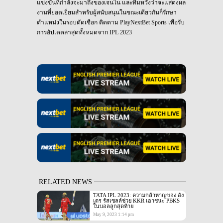
แข่งขันที่กำลังจะมาถึงของเจนไน และทีมหวังว่าจะแสดงผล
งานที่ยอดเยี่ยมสำหรับผู้สนับสนุนในขณะเดียวกันก็รักษา
ตำแหน่งในรอบตัดเชือก ติดตาม PlayNextBet Sports เพื่อรับ
การอัปเดตล่าสุดทั้งหมดจาก IPL 2023
RELATED NEWS
TATA IPL 2023: ความกล้าหาญของ อัง
เดร รัสเซลล์ช่วย KKR เอาชนะ PBKS
ในบอลลูกสุดท้าย
May 9, 2023 1:14 pm