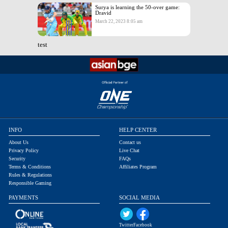
Surya is learning the 50-over game:
Dravid
March 22, 2023 8:05 am
test
INFO
HELP CENTER
About Us
Contact us
Privacy Policy
Live Chat
Security
FAQs
Terms & Conditions
Affiliates Program
Rules & Regulations
Responsible Gaming
PAYMENTS
SOCIAL MEDIA
Twitter
Facebook